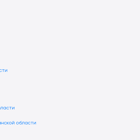
сти
бласти
анской области