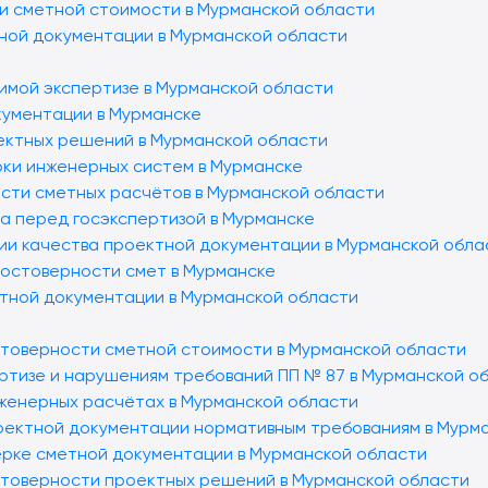
и сметной стоимости в Мурманской области
тной документации в Мурманской области
исимой экспертизе в Мурманской области
кументации в Мурманске
оектных решений в Мурманской области
рки инженерных систем в Мурманске
ости сметных расчётов в Мурманской области
за перед госэкспертизой в Мурманске
нии качества проектной документации в Мурманской обла
достоверности смет в Мурманске
етной документации в Мурманской области
стоверности сметной стоимости в Мурманской области
ертизе и нарушениям требований ПП № 87 в Мурманской о
нженерных расчётах в Мурманской области
оектной документации нормативным требованиям в Мурм
ерке сметной документации в Мурманской области
стоверности проектных решений в Мурманской области